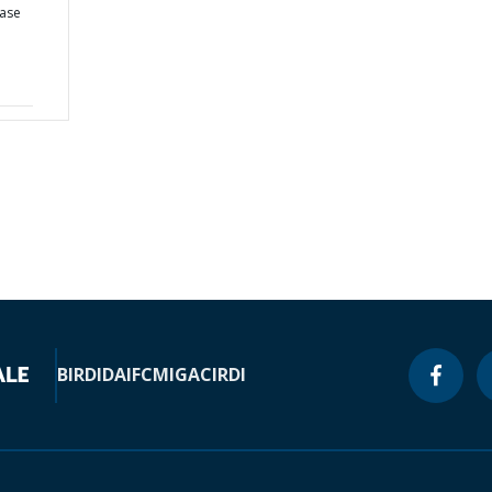
ease
BIRD
IDA
IFC
MIGA
CIRDI