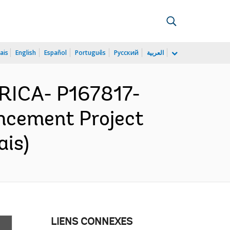
ais
English
Español
Português
Русский
العربية
RICA- P167817-
ncement Project
ais)
LIENS CONNEXES