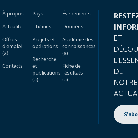
À propos
Pays
Évènements
RESTE
INFO
Actualité
Thèmes
Données
ET
Offres
Projets et
Académie des
d'emploi
opérations
connaissances
DÉCOU
(a)
(a)
L’ESSE
Recherche
Contacts
et
Fiche de
DE
publications
résultats
(a)
(a)
NOTRE
ACTUA
S'ab