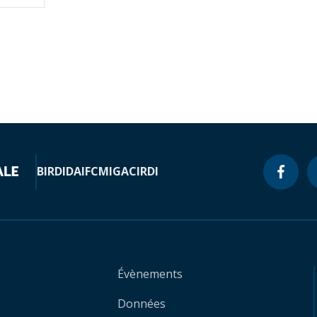
BIRD
IDA
IFC
MIGA
CIRDI
Évènements
Données