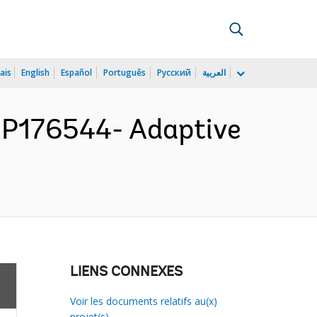
ais
English
Español
Português
Русский
العربية
P176544- Adaptive
LIENS CONNEXES
Voir les documents relatifs au(x)
projet(s)