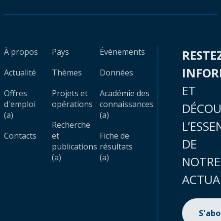
À propos
Pays
Évènements
RESTE
INFO
Actualité
Thèmes
Données
ET
Offres
Projets et
Académie des
d'emploi
opérations
connaissances
DÉCOU
(a)
(a)
L’ESSE
Recherche
Contacts
et
Fiche de
DE
publications
résultats
(a)
(a)
NOTRE
ACTUA
S'ab