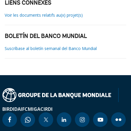
LIENS CONNEXES
Voir les documents relatifs au(x) projet(s)
BOLETÍN DEL BANCO MUNDIAL
Suscríbase al boletín semanal del Banco Mundial
BIRD
IDA
IFC
MIGA
CIRDI