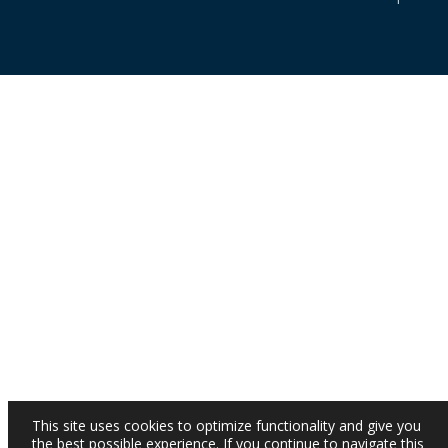
This site uses cookies to optimize functionality and give you
the best possible experience. If you continue to navigate this