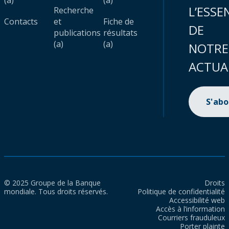
(a)
(a)
L’ESSE
Recherche
Contacts
et
Fiche de
DE
publications
résultats
(a)
(a)
NOTRE
ACTUA
S'ab
© 2025 Groupe de la Banque
Droits
mondiale. Tous droits réservés.
Politique de confidentialité
Accessibilité web
Accès à l’information
Courriers frauduleux
Porter plainte