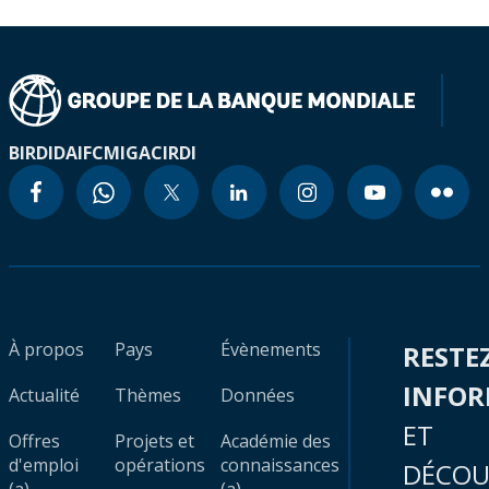
BIRD
IDA
IFC
MIGA
CIRDI
À propos
Pays
Évènements
RESTE
INFO
Actualité
Thèmes
Données
ET
Offres
Projets et
Académie des
d'emploi
opérations
connaissances
DÉCOU