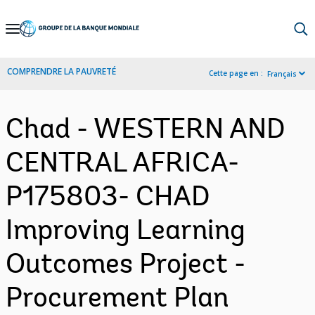
Skip
to
Main
COMPRENDRE LA PAUVRETÉ
Cette page en :
Français
Navigation
Chad - WESTERN AND
CENTRAL AFRICA-
P175803- CHAD
Improving Learning
Outcomes Project -
Procurement Plan