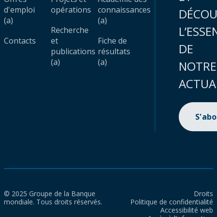
d'emploi
opérations
connaissances
DÉCOU
(a)
(a)
L’ESSE
Recherche
Contacts
et
Fiche de
DE
publications
résultats
(a)
(a)
NOTRE
ACTUA
S'ab
© 2025 Groupe de la Banque
Droits
mondiale. Tous droits réservés.
Politique de confidentialité
Accessibilité web