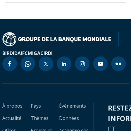
BIRD
IDA
IFC
MIGA
CIRDI
À propos
Pays
Évènements
RESTE
INFO
Actualité
Thèmes
Données
ET
Offres
Projets et
Académie des