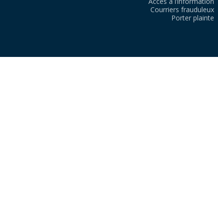
Accès à l’information
Courriers frauduleux
Porter plainte