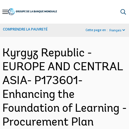
Skip
to
Main
COMPRENDRE LA PAUVRETÉ
Cette page en :
Français
Navigation
Kyrgyz Republic -
EUROPE AND CENTRAL
ASIA- P173601-
Enhancing the
Foundation of Learning -
Procurement Plan