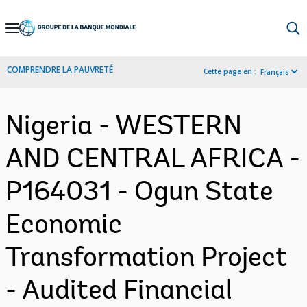
Skip
to
Main
COMPRENDRE LA PAUVRETÉ
Cette page en :
Français
Navigation
Nigeria - WESTERN
AND CENTRAL AFRICA -
P164031 - Ogun State
Economic
Transformation Project
- Audited Financial