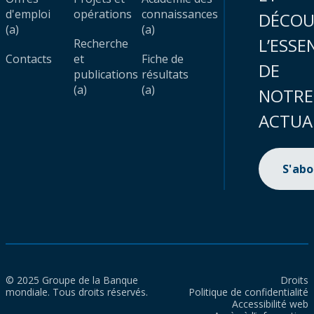
d'emploi
opérations
connaissances
DÉCOU
(a)
(a)
L’ESSE
Recherche
Contacts
et
Fiche de
DE
publications
résultats
(a)
(a)
NOTRE
ACTUA
S'ab
© 2025 Groupe de la Banque
Droits
mondiale. Tous droits réservés.
Politique de confidentialité
Accessibilité web