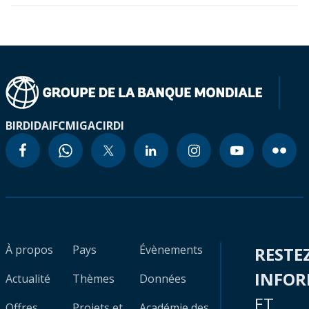
BIRD
IDA
IFC
MIGA
CIRDI
À propos
Pays
Évènements
RESTE
INFO
Actualité
Thèmes
Données
ET
Offres
Projets et
Académie des