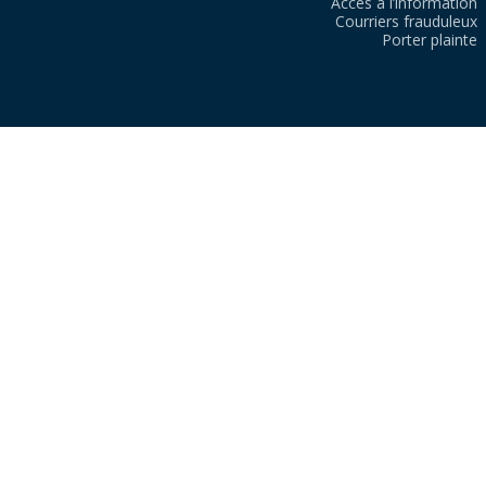
Accès à l’information
Courriers frauduleux
Porter plainte