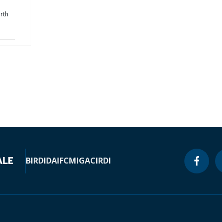
rth
BIRD
IDA
IFC
MIGA
CIRDI