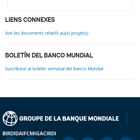
LIENS CONNEXES
Voir les documents relatifs au(x) projet(s)
BOLETÍN DEL BANCO MUNDIAL
Suscríbase al boletín semanal del Banco Mundial
BIRD
IDA
IFC
MIGA
CIRDI