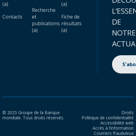
(a)
(a)
L’ESSE
Recherche
Contacts
et
Fiche de
DE
publications
résultats
(a)
(a)
NOTRE
ACTUA
S'ab
© 2025 Groupe de la Banque
Droits
mondiale. Tous droits réservés.
Politique de confidentialité
Accessibilité web
Accès à l’information
Courriers frauduleux