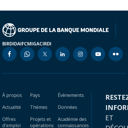
BIRD
IDA
IFC
MIGA
CIRDI
À propos
Pays
Évènements
RESTE
INFO
Actualité
Thèmes
Données
ET
Offres
Projets et
Académie des
d'emploi
opérations
connaissances
DÉCOU