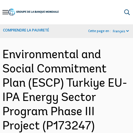
Skip
to
Main
COMPRENDRE LA PAUVRETÉ
Cette page en :
Français
Navigation
Environmental and
Social Commitment
Plan (ESCP) Turkiye EU-
IPA Energy Sector
Program Phase III
Project (P173247)