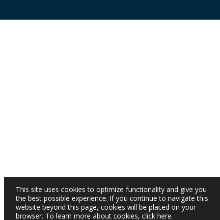
This site uses cookies to optimize functionality and give you
the best possible experience. If you continue to navigate this
website beyond this page, cookies will be placed on your
browser. To learn more about cookies,
click here
.