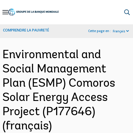
Skip
to
Main
COMPRENDRE LA PAUVRETÉ
Cette page en :
Français
Navigation
Environmental and
Social Management
Plan (ESMP) Comoros
Solar Energy Access
Project (P177646)
(français)