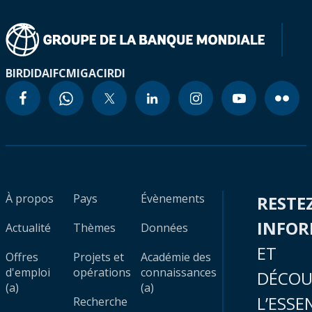
BIRD
IDA
IFC
MIGA
CIRDI
À propos
Pays
Évènements
RESTE
INFO
Actualité
Thèmes
Données
ET
Offres
Projets et
Académie des
d'emploi
opérations
connaissances
DÉCOU
(a)
(a)
L’ESSE
Recherche