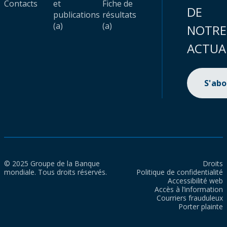
Contacts
et
Fiche de
DE
publications
résultats
(a)
(a)
NOTRE
ACTUA
S'ab
© 2025 Groupe de la Banque
Droits
mondiale. Tous droits réservés.
Politique de confidentialité
Accessibilité web
Accès à l’information
Courriers frauduleux
Porter plainte