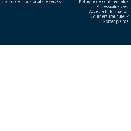
mondiale. Tous droits réservés.
Politique de confidentialité
Accessibilité web
Accès à l’information
Courriers frauduleux
Porter plainte