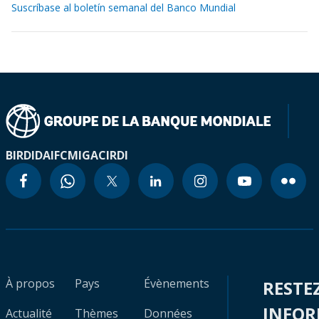
Suscríbase al boletín semanal del Banco Mundial
BIRD
IDA
IFC
MIGA
CIRDI
À propos
Pays
Évènements
RESTE
INFO
Actualité
Thèmes
Données