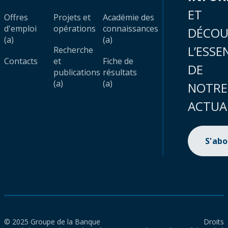
ET
Offres
Projets et
Académie des
d'emploi
opérations
connaissances
DÉCOU
(a)
(a)
L’ESSE
Recherche
Contacts
et
Fiche de
DE
publications
résultats
(a)
(a)
NOTRE
ACTUA
S'ab
© 2025 Groupe de la Banque
Droits