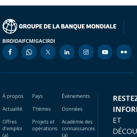
BIRD
IDA
IFC
MIGA
CIRDI
À propos
Pays
Évènements
RESTE
INFO
Actualité
Thèmes
Données
ET
Offres
Projets et
Académie des
d'emploi
opérations
connaissances
DÉCOU
(a)
(a)