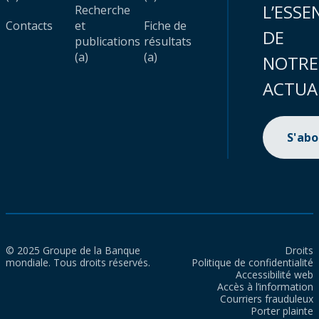
L’ESSE
Recherche
Contacts
et
Fiche de
DE
publications
résultats
(a)
(a)
NOTRE
ACTUA
S'ab
© 2025 Groupe de la Banque
Droits
mondiale. Tous droits réservés.
Politique de confidentialité
Accessibilité web
Accès à l’information
Courriers frauduleux
Porter plainte