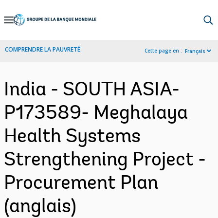
Skip
to
Main
COMPRENDRE LA PAUVRETÉ
Cette page en :
Français
Navigation
India - SOUTH ASIA-
P173589- Meghalaya
Health Systems
Strengthening Project -
Procurement Plan
(anglais)