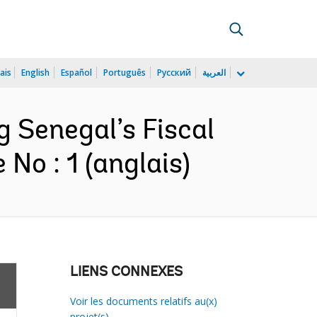
ais
English
Español
Português
Русский
العربية
g Senegal’s Fiscal
No : 1 (anglais)
LIENS CONNEXES
Voir les documents relatifs au(x)
projet(s)