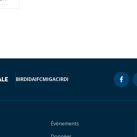
BIRD
IDA
IFC
MIGA
CIRDI
Évènements
Données