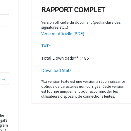
RAPPORT COMPLET
Version officielle du document (peut inclure des
signatures etc…)
Version officielle (PDF)
TXT*
Total Downloads** : 185
Download Stats
ica,
*La version texte est une version à reconnaissance
optique de caractères non-corrigée. Cette version
est fournie uniquement pour accommoder les
utilisateurs disposant de connections lentes.
the
gal’s
ogram
 : 1