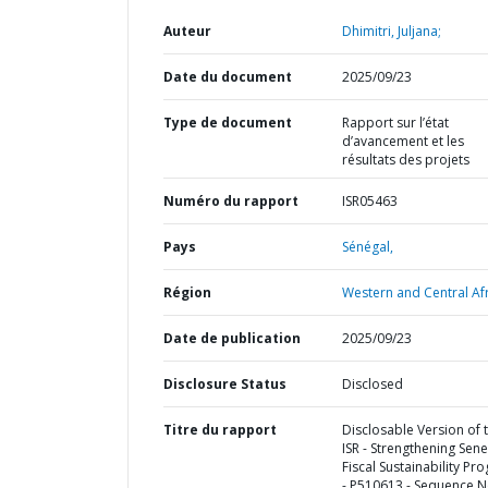
Auteur
Dhimitri, Juljana;
Date du document
2025/09/23
Type de document
Rapport sur l’état
d’avancement et les
résultats des projets
Numéro du rapport
ISR05463
Pays
Sénégal,
Région
Western and Central Afr
Date de publication
2025/09/23
Disclosure Status
Disclosed
Titre du rapport
Disclosable Version of 
ISR - Strengthening Sene
Fiscal Sustainability Pr
- P510613 - Sequence No