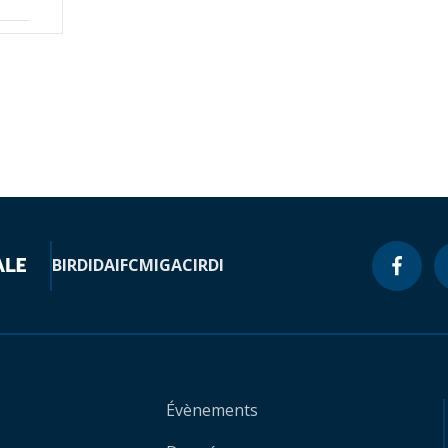
BIRD
IDA
IFC
MIGA
CIRDI
Évènements