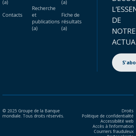
(a)
(a)
L’ESSE
Recherche
Contacts
et
Fiche de
DE
publications
résultats
(a)
(a)
NOTRE
ACTUA
S'ab
© 2025 Groupe de la Banque
Droits
mondiale. Tous droits réservés.
Politique de confidentialité
Accessibilité web
Accès à l’information
Courriers frauduleux