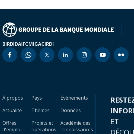
BIRD
IDA
IFC
MIGA
CIRDI
À propos
Pays
Évènements
RESTE
INFO
Actualité
Thèmes
Données
ET
Offres
Projets et
Académie des
d'emploi
opérations
connaissances
DÉCOU