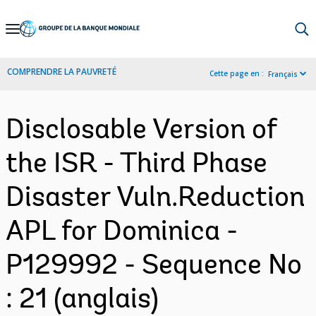
Skip
to
Main
COMPRENDRE LA PAUVRETÉ
Cette page en :
Français
Navigation
Disclosable Version of
the ISR - Third Phase
Disaster Vuln.Reduction
APL for Dominica -
P129992 - Sequence No
: 21 (anglais)