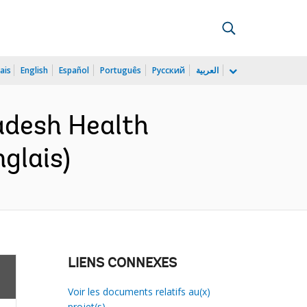
ais
English
Español
Português
Русский
العربية
adesh Health
glais)
LIENS CONNEXES
Voir les documents relatifs au(x)
projet(s)