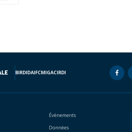
BIRD
IDA
IFC
MIGA
CIRDI
Évènements
Données