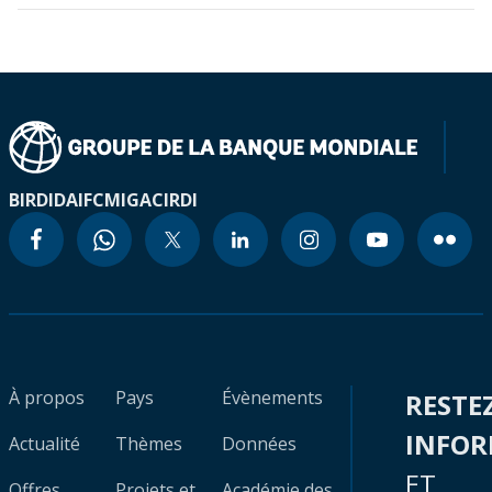
BIRD
IDA
IFC
MIGA
CIRDI
À propos
Pays
Évènements
RESTE
INFO
Actualité
Thèmes
Données
ET
Offres
Projets et
Académie des