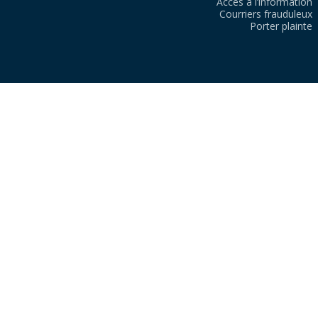
Accès à l’information
Courriers frauduleux
Porter plainte