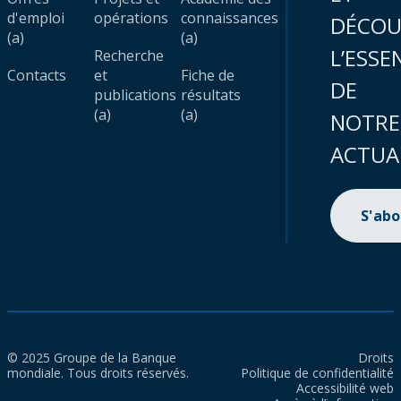
d'emploi
opérations
connaissances
DÉCOU
(a)
(a)
L’ESSE
Recherche
Contacts
et
Fiche de
DE
publications
résultats
(a)
(a)
NOTRE
ACTUA
S'ab
© 2025 Groupe de la Banque
Droits
mondiale. Tous droits réservés.
Politique de confidentialité
Accessibilité web