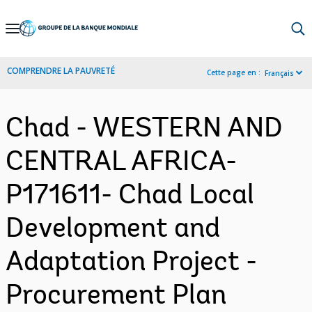
Skip
to
Main
COMPRENDRE LA PAUVRETÉ
Cette page en :
Français
Navigation
Chad - WESTERN AND
CENTRAL AFRICA-
P171611- Chad Local
Development and
Adaptation Project -
Procurement Plan