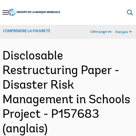
Skip
to
Main
COMPRENDRE LA PAUVRETÉ
Cette page en :
Français
Navigation
Disclosable
Restructuring Paper -
Disaster Risk
Management in Schools
Project - P157683
(anglais)