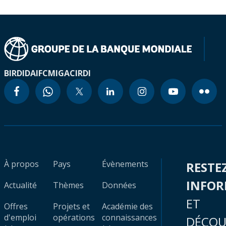
BIRD
IDA
IFC
MIGA
CIRDI
À propos
Pays
Évènements
RESTE
INFO
Actualité
Thèmes
Données
ET
Offres
Projets et
Académie des
d'emploi
opérations
connaissances
DÉCOU