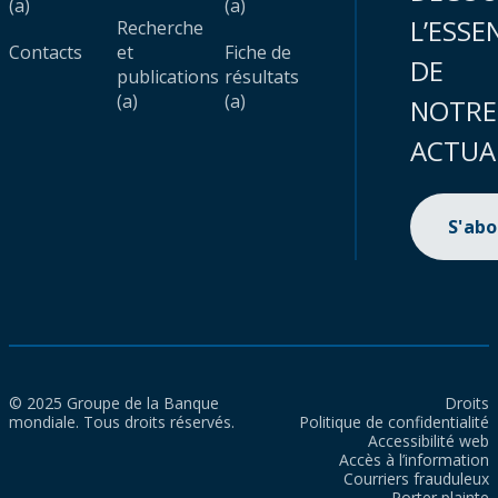
(a)
(a)
L’ESSE
Recherche
Contacts
et
Fiche de
DE
publications
résultats
(a)
(a)
NOTRE
ACTUA
S'ab
© 2025 Groupe de la Banque
Droits
mondiale. Tous droits réservés.
Politique de confidentialité
Accessibilité web
Accès à l’information
Courriers frauduleux
Porter plainte