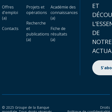
ET
Offres
Projets et
Académie des
d'emploi
opérations
connaissances
DÉCOU
(a)
(a)
L’ESSE
Recherche
Contacts
et
Fiche de
DE
publications
résultats
(a)
(a)
NOTRE
ACTUA
S'ab
© 2025 Groupe de la Banque
Droits
mondiale. Tous droits réservés.
Politique de confidentialité