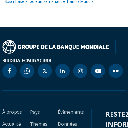
Suscríbase al boletín semanal del Banco Mundial
BIRD
IDA
IFC
MIGA
CIRDI
À propos
Pays
Évènements
RESTE
INFO
Actualité
Thèmes
Données