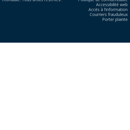
Accessibilité web
Accès à l’information
Courriers frauduleux
Porter plainte