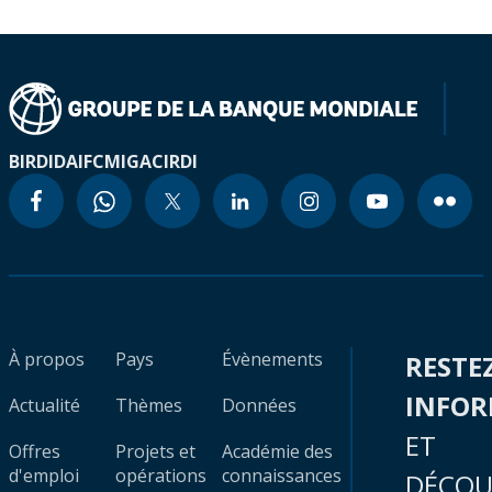
BIRD
IDA
IFC
MIGA
CIRDI
À propos
Pays
Évènements
RESTE
INFO
Actualité
Thèmes
Données
ET
Offres
Projets et
Académie des
d'emploi
opérations
connaissances
DÉCOU