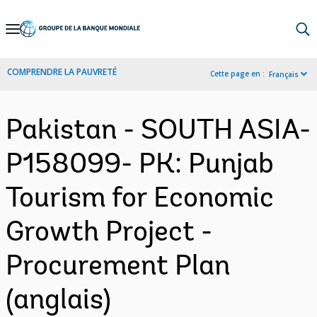
Skip
to
Main
COMPRENDRE LA PAUVRETÉ
Cette page en :
Français
Navigation
Pakistan - SOUTH ASIA-
P158099- PK: Punjab
Tourism for Economic
Growth Project -
Procurement Plan
(anglais)