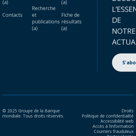
(a)
(a)
L’ESSE
Recherche
Contacts
et
Fiche de
DE
publications
résultats
(a)
(a)
NOTRE
ACTUA
S'ab
© 2025 Groupe de la Banque
Droits
mondiale. Tous droits réservés.
Politique de confidentialité
Accessibilité web
Accès à l’information
Courriers frauduleux