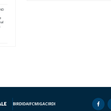
AND
e
nal
s
BIRD
IDA
IFC
MIGA
CIRDI