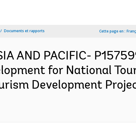
Documents et rapports
Cette page en :
Franç
SIA AND PACIFIC- P15759
elopment for National Tou
ourism Development Proje