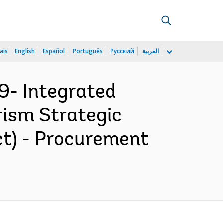
ais
English
Español
Português
Русский
العربية
9- Integrated
rism Strategic
ct) - Procurement