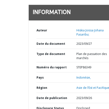
INFORMATION
Auteur
Hiskia Joissa Johana
Pasaribu;
Date du document
2023/09/27
Type de document
Plan de passation des
marchés
Numéro du rapport
STEP86349
Pays
Indonésie,
Région
Asie de l’Est et Pacifique
Date de publication
2023/09/26
Disclosure Status
Disclosed