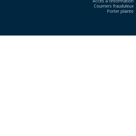
Accès à l’information
Courriers frauduleux
Porter plainte