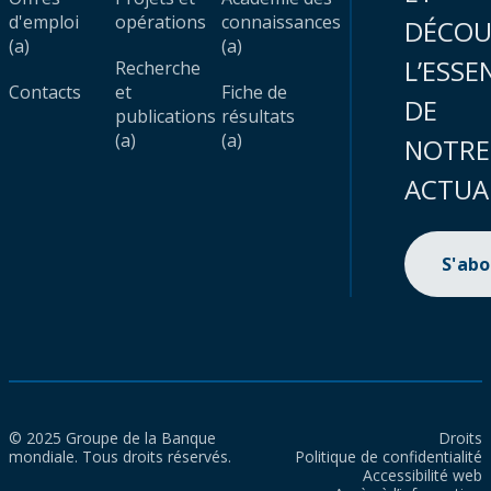
d'emploi
opérations
connaissances
DÉCOU
(a)
(a)
L’ESSE
Recherche
Contacts
et
Fiche de
DE
publications
résultats
(a)
(a)
NOTRE
ACTUA
S'ab
© 2025 Groupe de la Banque
Droits
mondiale. Tous droits réservés.
Politique de confidentialité
Accessibilité web