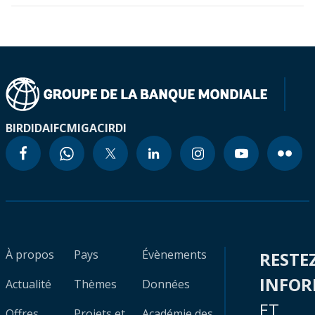
BIRD
IDA
IFC
MIGA
CIRDI
À propos
Pays
Évènements
RESTE
INFO
Actualité
Thèmes
Données
ET
Offres
Projets et
Académie des