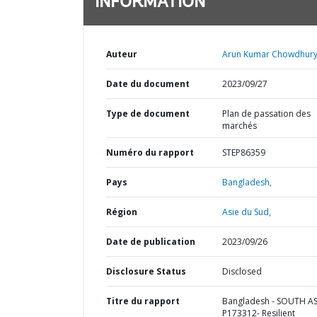
INFORMATION
Auteur
Arun Kumar Chowdhury
Date du document
2023/09/27
Type de document
Plan de passation des
marchés
Numéro du rapport
STEP86359
Pays
Bangladesh,
Région
Asie du Sud,
Date de publication
2023/09/26
Disclosure Status
Disclosed
Titre du rapport
Bangladesh - SOUTH AS
P173312- Resilient