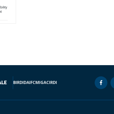
ility
nt
BIRD
IDA
IFC
MIGA
CIRDI