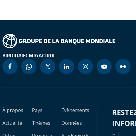
BIRD
IDA
IFC
MIGA
CIRDI
À propos
Pays
Évènements
RESTE
INFO
Actualité
Thèmes
Données
ET
Offres
Projets et
Académie des