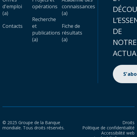
d'emploi
opérations
connaissances
DÉCOU
(a)
(a)
L’ESSE
Recherche
Contacts
et
Fiche de
DE
publications
résultats
(a)
(a)
NOTRE
ACTUA
S'ab
© 2025 Groupe de la Banque
Droits
mondiale. Tous droits réservés.
Politique de confidentialité
Accessibilité web