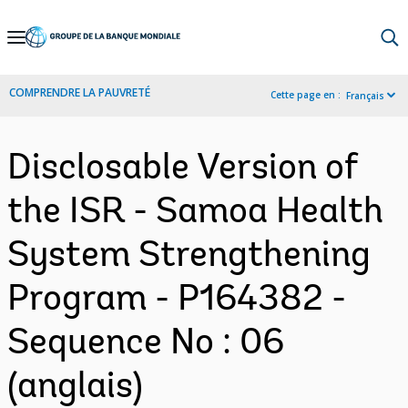
Skip
to
Main
COMPRENDRE LA PAUVRETÉ
Cette page en :
Français
Navigation
Disclosable Version of
the ISR - Samoa Health
System Strengthening
Program - P164382 -
Sequence No : 06
(anglais)