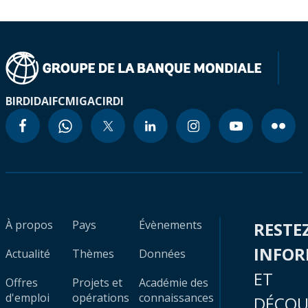
BIRD
IDA
IFC
MIGA
CIRDI
À propos
Pays
Évènements
RESTE
INFO
Actualité
Thèmes
Données
ET
Offres
Projets et
Académie des
d'emploi
opérations
connaissances
DÉCOU