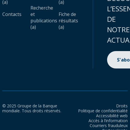
(a)
(a)
L’ESSE
Recherche
Contacts
et
Fiche de
DE
publications
résultats
(a)
(a)
NOTRE
ACTUA
S'ab
© 2025 Groupe de la Banque
Droits
mondiale. Tous droits réservés.
Politique de confidentialité
Accessibilité web
Accès à l’information
Courriers frauduleux