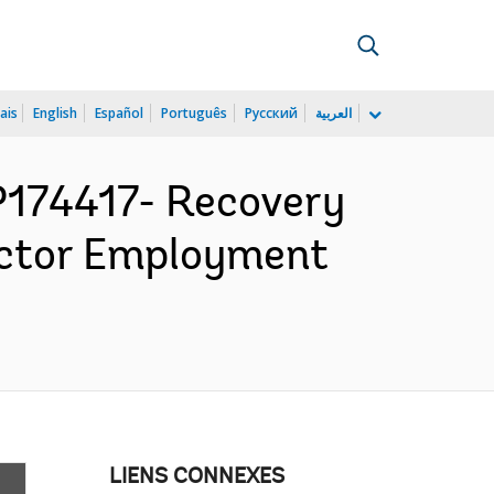
ais
English
Español
Português
Русский
العربية
174417- Recovery
Sector Employment
LIENS CONNEXES