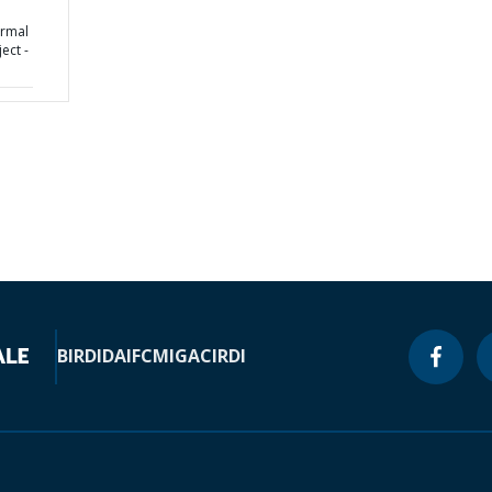
ormal
ect -
BIRD
IDA
IFC
MIGA
CIRDI