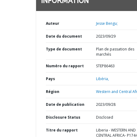
INFORMATION
Auteur
Jesse Bengu;
Date du document
2023/09/29
Type de document
Plan de passation des
marchés
Numéro du rapport
STEP86463
Pays
Libéria,
Région
Western and Central Afr
Date de publication
2023/09/28
Disclosure Status
Disclosed
Titre du rapport
Liberia - WESTERN AND
CENTRAL AFRICA- P174