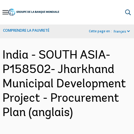
Skip
to
Main
COMPRENDRE LA PAUVRETÉ
Cette page en :
Français
Navigation
India - SOUTH ASIA-
P158502- Jharkhand
Municipal Development
Project - Procurement
Plan (anglais)