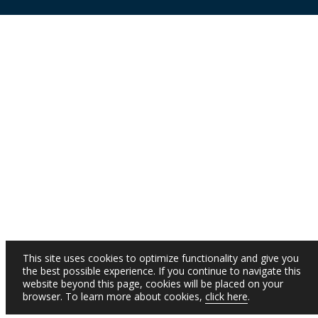
This site uses cookies to optimize functionality and give you
the best possible experience. If you continue to navigate this
website beyond this page, cookies will be placed on your
browser. To learn more about cookies,
click here
.