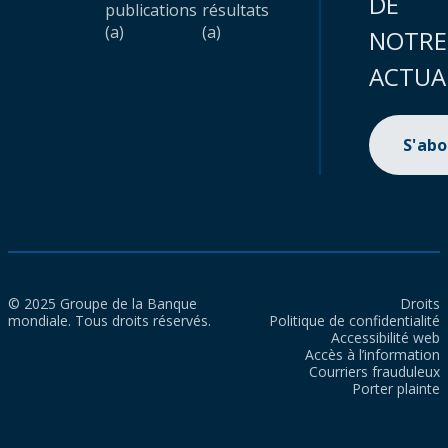
DE
publications
résultats
(a)
(a)
NOTRE
ACTUA
S'ab
© 2025 Groupe de la Banque
Droits
mondiale. Tous droits réservés.
Politique de confidentialité
Accessibilité web
Accès à l’information
Courriers frauduleux
Porter plainte