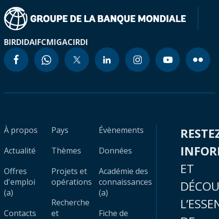
BIRD
IDA
IFC
MIGA
CIRDI
À propos
Pays
Évènements
RESTE
INFO
Actualité
Thèmes
Données
ET
Offres
Projets et
Académie des
d'emploi
opérations
connaissances
DÉCOU
(a)
(a)
L’ESSE
Recherche
Contacts
et
Fiche de