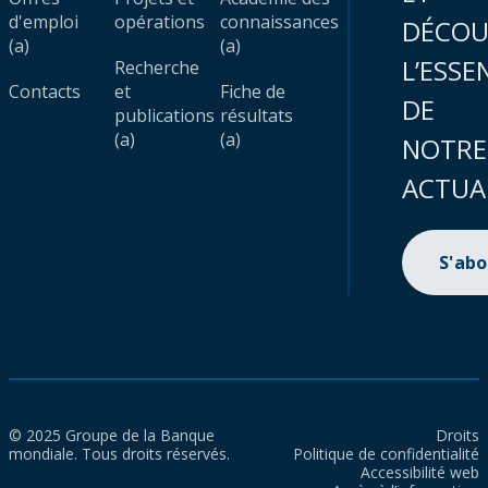
d'emploi
opérations
connaissances
DÉCOU
(a)
(a)
L’ESSE
Recherche
Contacts
et
Fiche de
DE
publications
résultats
(a)
(a)
NOTRE
ACTUA
S'ab
© 2025 Groupe de la Banque
Droits
mondiale. Tous droits réservés.
Politique de confidentialité
Accessibilité web