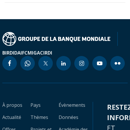
BIRD
IDA
IFC
MIGA
CIRDI
À propos
Pays
Évènements
RESTE
INFO
Actualité
Thèmes
Données
ET
Offres
Projets et
Académie des