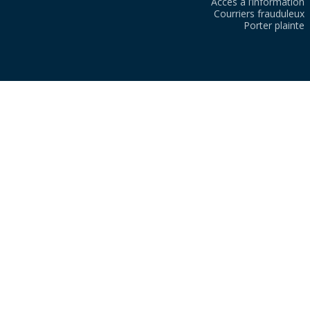
Accès à l’information
Courriers frauduleux
Porter plainte