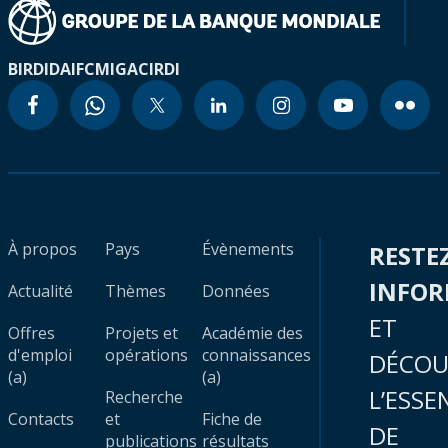
BIRD
IDA
IFC
MIGA
CIRDI
À propos
Pays
Évènements
RESTE
INFO
Actualité
Thèmes
Données
ET
Offres
Projets et
Académie des
d'emploi
opérations
connaissances
DÉCOU
(a)
(a)
L’ESSE
Recherche
Contacts
et
Fiche de
DE
publications
résultats