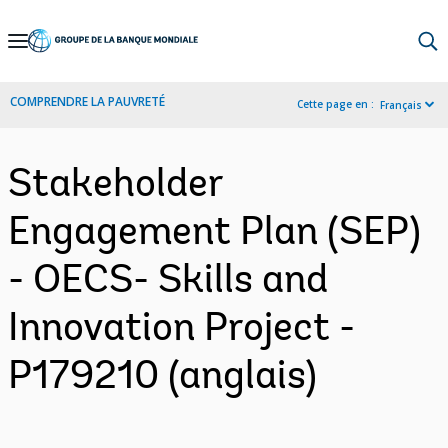
Skip
to
Main
COMPRENDRE LA PAUVRETÉ
Cette page en :
Français
Navigation
Stakeholder
Engagement Plan (SEP)
- OECS- Skills and
Innovation Project -
P179210 (anglais)