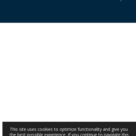
This site uses cookies to optimize functionality and give you
the best possible experience. If you continue to navigate this