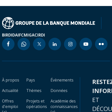
BIRD
IDA
IFC
MIGA
CIRDI
À propos
Pays
Évènements
RESTE
INFO
Actualité
Thèmes
Données
ET
Offres
Projets et
Académie des
d'emploi
opérations
connaissances
DÉCOU