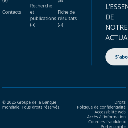
(a)
(a)
L’ESSE
Recherche
Contacts
et
Fiche de
DE
publications
résultats
(a)
(a)
NOTRE
ACTUA
S'ab
© 2025 Groupe de la Banque
Droits
mondiale. Tous droits réservés.
Politique de confidentialité
Accessibilité web
Accès à l’information
Courriers frauduleux
Porter plainte