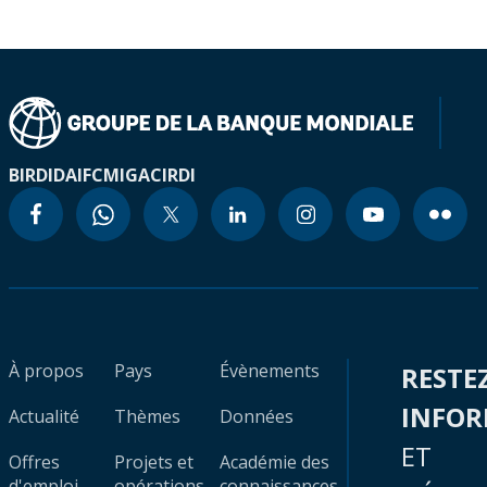
BIRD
IDA
IFC
MIGA
CIRDI
À propos
Pays
Évènements
RESTE
INFO
Actualité
Thèmes
Données
ET
Offres
Projets et
Académie des
d'emploi
opérations
connaissances