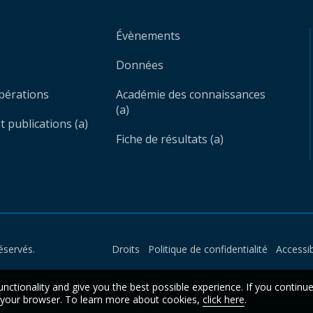
Évènements
Données
opérations
Académie des connaissances
(a)
 publications (a)
Fiche de résultats (a)
éservés.
Droits
Politique de confidentialité
Accessib
unctionality and give you the best possible experience. If you continu
n your browser. To learn more about cookies,
click here
.