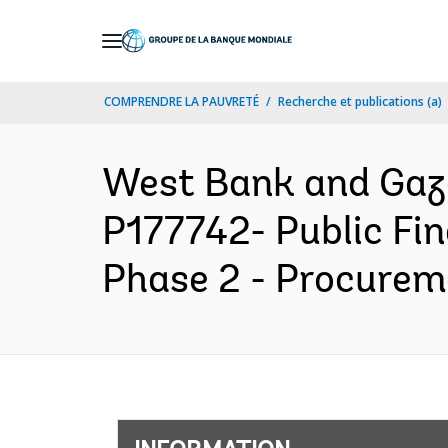
Skip
to
Main
COMPRENDRE LA PAUVRETÉ
Recherche et publications (a)
Navigation
West Bank and Ga
P177742- Public Fi
Phase 2 - Procureme