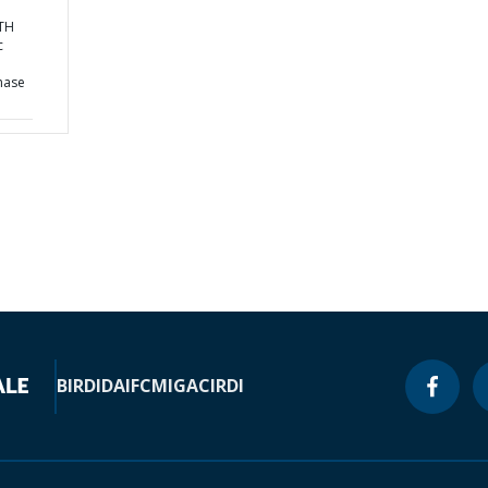
TH
c
hase
BIRD
IDA
IFC
MIGA
CIRDI