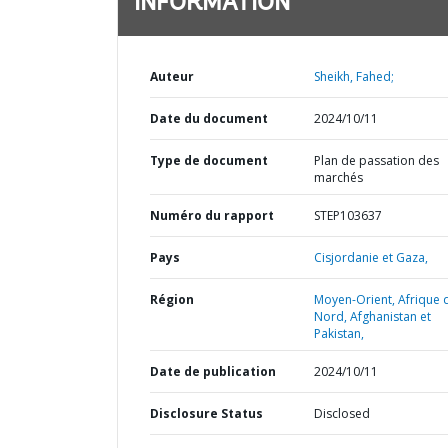
INFORMATION
Auteur
Sheikh, Fahed;
Date du document
2024/10/11
Type de document
Plan de passation des
marchés
Numéro du rapport
STEP103637
Pays
Cisjordanie et Gaza,
Région
Moyen-Orient, Afrique 
Nord, Afghanistan et
Pakistan,
Date de publication
2024/10/11
Disclosure Status
Disclosed