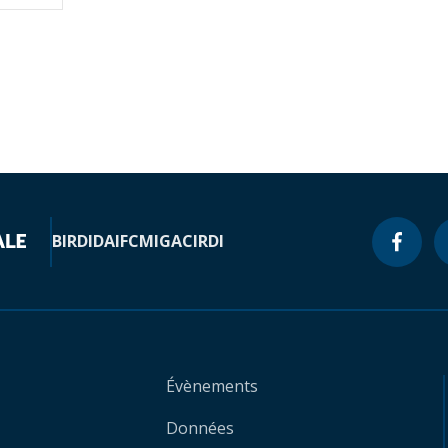
BIRD
IDA
IFC
MIGA
CIRDI
Évènements
Données