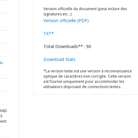
Version officielle du document (peut inclure des
signatures etc…)
Version officielle (PDF)
TXT*
Total Downloads** : 90
Download Stats
du
*La version texte est une version à reconnaissance
optique de caractères non-corrigée. Cette version
est fournie uniquement pour accommoder les
utilisateurs disposant de connections lentes.
 AND
3-
ment
 -