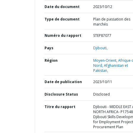
Date du document
2023/10/12
Type de document
Plan de passation des
marchés
Numéro du rapport
STEP87077
Pays
Djibouti,
Région
Moyen-Orient, Afrique 
Nord, Afghanistan et
Pakistan,
Date de publication
2023/10/11
Disclosure Status
Disclosed
Titre du rapport
Djibouti - MIDDLE EAST
NORTH AFRICA- P17548
Djibouti Skills Develop
for Employment Project
Procurement Plan