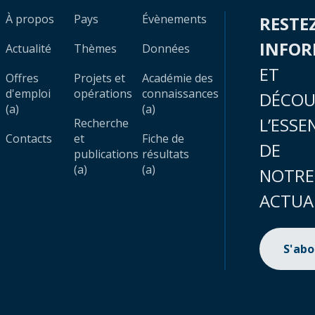
À propos
Pays
Évènements
RESTE
INFO
Actualité
Thèmes
Données
ET
Offres
Projets et
Académie des
d'emploi
opérations
connaissances
DÉCOU
(a)
(a)
L’ESSE
Recherche
Contacts
et
Fiche de
DE
publications
résultats
(a)
(a)
NOTRE
ACTUA
S'ab