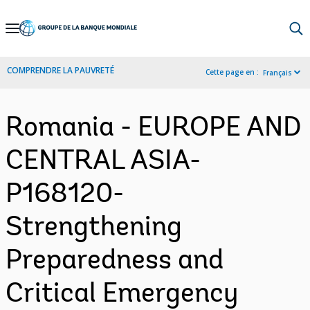
Skip
to
Main
COMPRENDRE LA PAUVRETÉ
Cette page en :
Français
Navigation
Romania - EUROPE AND
CENTRAL ASIA-
P168120-
Strengthening
Preparedness and
Critical Emergency