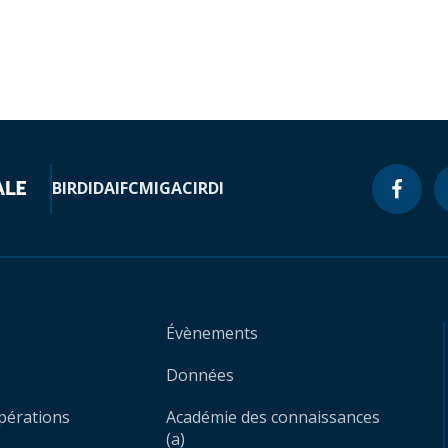
BIRD
IDA
IFC
MIGA
CIRDI
Évènements
Données
opérations
Académie des connaissances
(a)