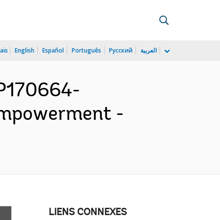
ais
English
Español
Português
Русский
العربية
P170664-
 Empowerment -
LIENS CONNEXES