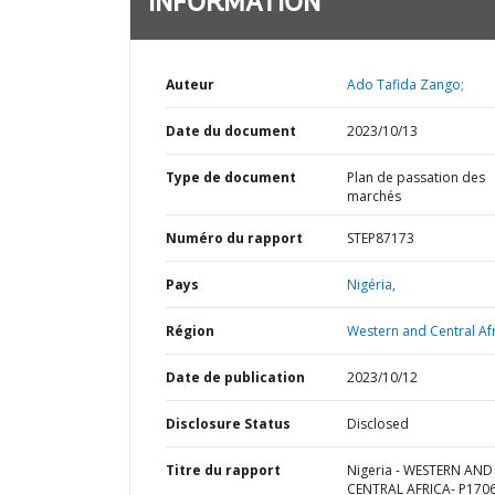
INFORMATION
Auteur
Ado Tafida Zango;
Date du document
2023/10/13
Type de document
Plan de passation des
marchés
Numéro du rapport
STEP87173
Pays
Nigéria,
Région
Western and Central Afr
Date de publication
2023/10/12
Disclosure Status
Disclosed
Titre du rapport
Nigeria - WESTERN AND
CENTRAL AFRICA- P170