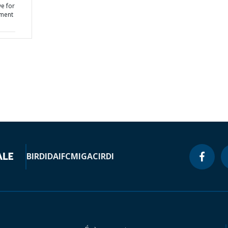
ve for
ment
BIRD
IDA
IFC
MIGA
CIRDI