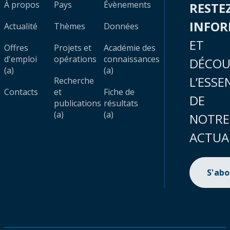
À propos
Pays
Évènements
RESTE
INFO
Actualité
Thèmes
Données
ET
Offres
Projets et
Académie des
d'emploi
opérations
connaissances
DÉCOU
(a)
(a)
L’ESSE
Recherche
Contacts
et
Fiche de
DE
publications
résultats
(a)
(a)
NOTRE
ACTUA
S'ab