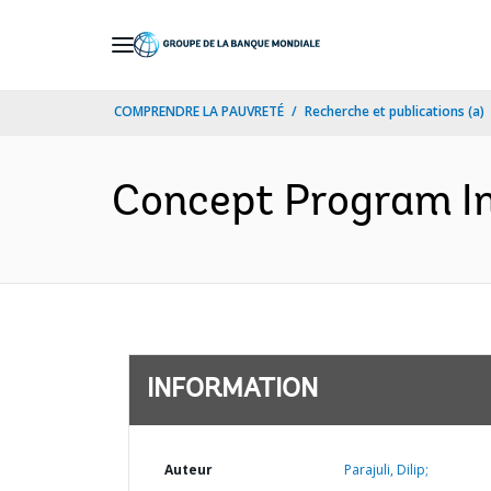
Skip
to
Main
COMPRENDRE LA PAUVRETÉ
Recherche et publications (a)
Navigation
Concept Program In
INFORMATION
Auteur
Parajuli, Dilip;