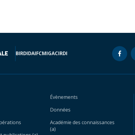
BIRD
IDA
IFC
MIGA
CIRDI
Évènements
Données
opérations
Académie des connaissances
(a)