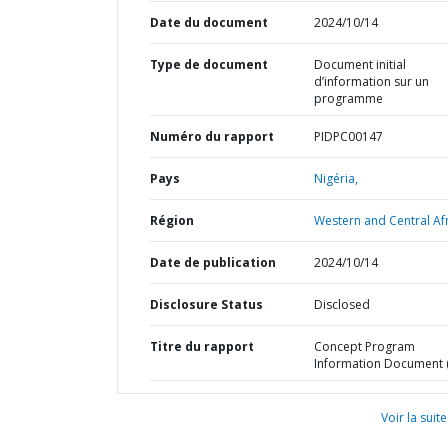
Date du document
2024/10/14
Type de document
Document initial
d’information sur un
programme
Numéro du rapport
PIDPC00147
Pays
Nigéria,
Région
Western and Central Afr
Date de publication
2024/10/14
Disclosure Status
Disclosed
Titre du rapport
Concept Program
Information Document (
Voir la suite