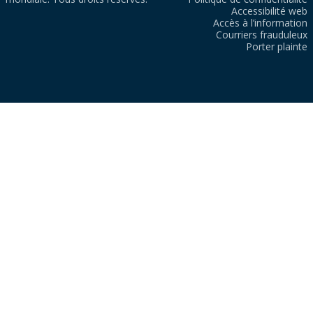
Accessibilité web
Accès à l’information
Courriers frauduleux
Porter plainte