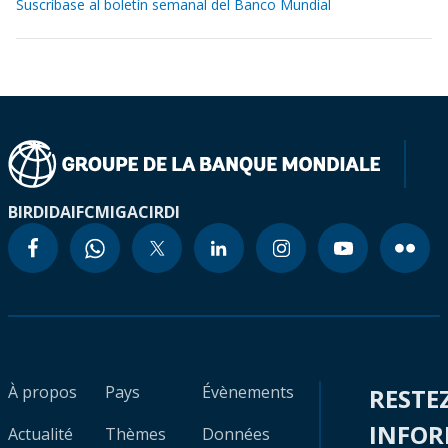
Suscríbase al boletín semanal del Banco Mundial
BIRD
IDA
IFC
MIGA
CIRDI
À propos
Pays
Évènements
RESTE
INFO
Actualité
Thèmes
Données