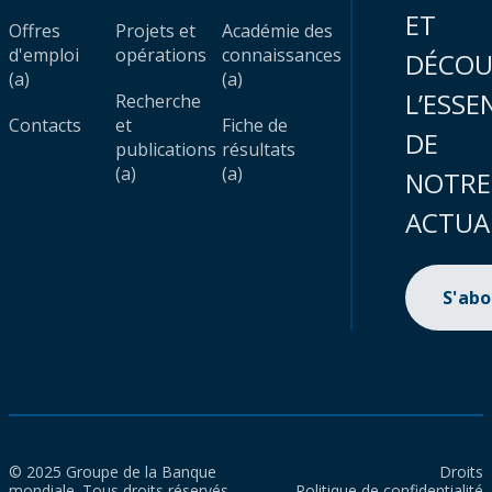
ET
Offres
Projets et
Académie des
d'emploi
opérations
connaissances
DÉCOU
(a)
(a)
L’ESSE
Recherche
Contacts
et
Fiche de
DE
publications
résultats
(a)
(a)
NOTRE
ACTUA
S'ab
© 2025 Groupe de la Banque
Droits
mondiale. Tous droits réservés.
Politique de confidentialité