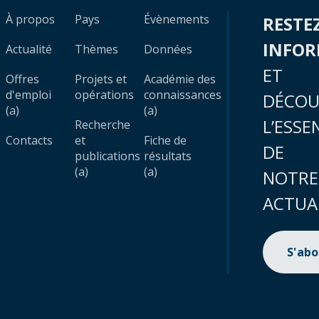
À propos
Pays
Évènements
RESTE
INFO
Actualité
Thèmes
Données
ET
Offres
Projets et
Académie des
d'emploi
opérations
connaissances
DÉCOU
(a)
(a)
L’ESSE
Recherche
Contacts
et
Fiche de
DE
publications
résultats
(a)
(a)
NOTRE
ACTUA
S'ab