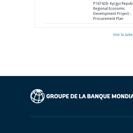
P167428- Kyrgyz Republ
Regional Economic
Development Project -
Procurement Plan
Voir la suite