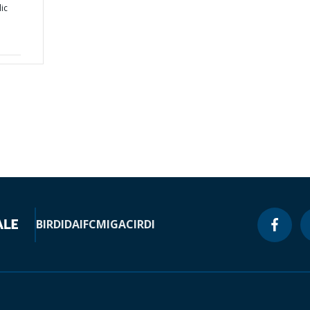
ic
BIRD
IDA
IFC
MIGA
CIRDI