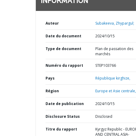
INFORMATION
Auteur
Subakeeva, Zhypargul;
Date du document
2024/10/15
Type de document
Plan de passation des
marchés
Numéro du rapport
STEP103766
Pays
République kirghize,
Région
Europe et Asie centrale,
Date de publication
2024/10/15
Disclosure Status
Disclosed
Titre du rapport
Kyrgyz Republic - EURO
AND CENTRAL ASIA-