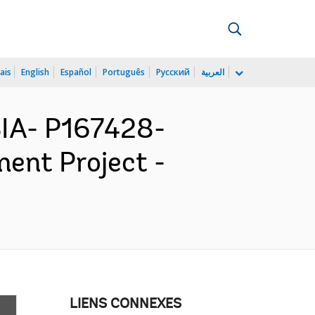
ais
English
Español
Português
Русский
العربية
IA- P167428-
ent Project -
LIENS CONNEXES