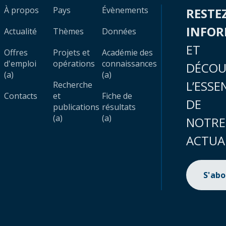
À propos
Pays
Évènements
RESTE
INFO
Actualité
Thèmes
Données
ET
Offres
Projets et
Académie des
d'emploi
opérations
connaissances
DÉCOU
(a)
(a)
L’ESSE
Recherche
Contacts
et
Fiche de
DE
publications
résultats
(a)
(a)
NOTRE
ACTUA
S'ab