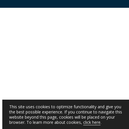
This site uses cookies to optimize functionality and give you
the best possible experience. If you continue to navigate this
website beyond this page, cookies will be placed on your
browser. To learn more about cookies,
click here
.