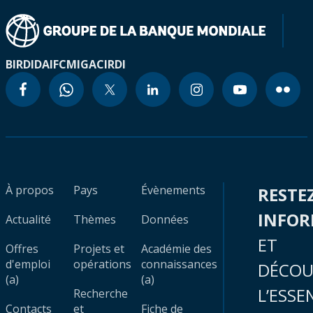
BIRD
IDA
IFC
MIGA
CIRDI
À propos
Pays
Évènements
RESTE
INFO
Actualité
Thèmes
Données
ET
Offres
Projets et
Académie des
d'emploi
opérations
connaissances
DÉCOU
(a)
(a)
L’ESSE
Recherche
Contacts
et
Fiche de