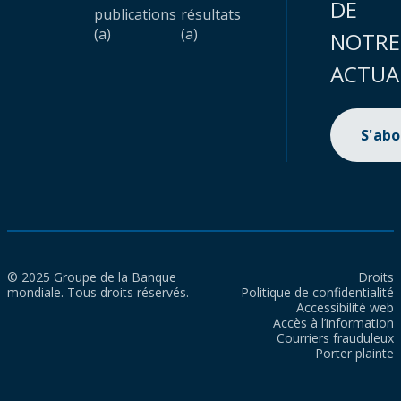
DE
publications
résultats
(a)
(a)
NOTRE
ACTUA
S'ab
© 2025 Groupe de la Banque
Droits
mondiale. Tous droits réservés.
Politique de confidentialité
Accessibilité web
Accès à l’information
Courriers frauduleux
Porter plainte