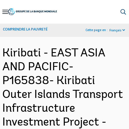
Skip
to
Main
COMPRENDRE LA PAUVRETÉ
Cette page en :
Français
Navigation
Kiribati - EAST ASIA
AND PACIFIC-
P165838- Kiribati
Outer Islands Transport
Infrastructure
Investment Project -