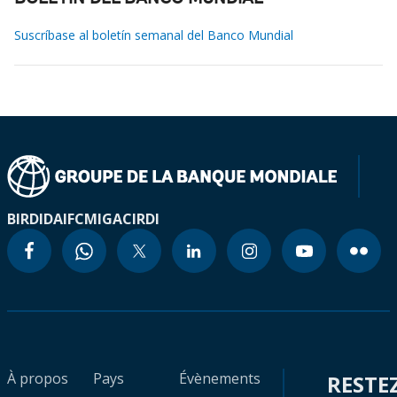
Suscríbase al boletín semanal del Banco Mundial
BIRD
IDA
IFC
MIGA
CIRDI
À propos
Pays
Évènements
RESTE