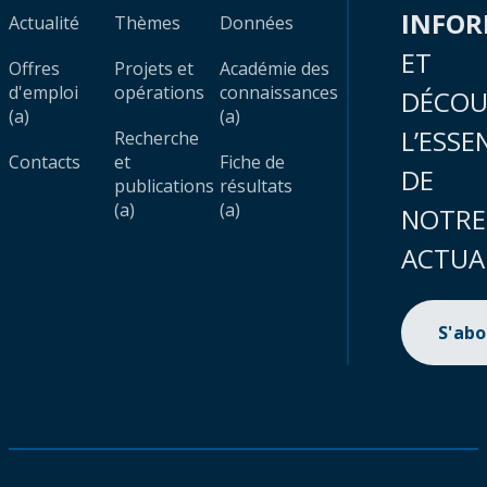
INFO
Actualité
Thèmes
Données
ET
Offres
Projets et
Académie des
d'emploi
opérations
connaissances
DÉCOU
(a)
(a)
L’ESSE
Recherche
Contacts
et
Fiche de
DE
publications
résultats
(a)
(a)
NOTRE
ACTUA
S'ab