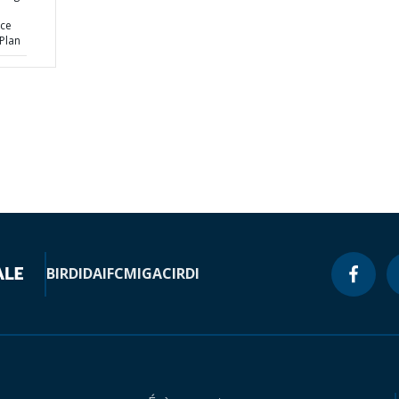
ice
Plan
BIRD
IDA
IFC
MIGA
CIRDI