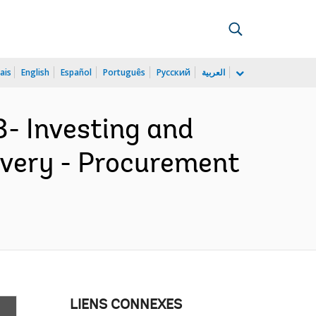
ais
English
Español
Português
Русский
العربية
- Investing and
ivery - Procurement
LIENS CONNEXES