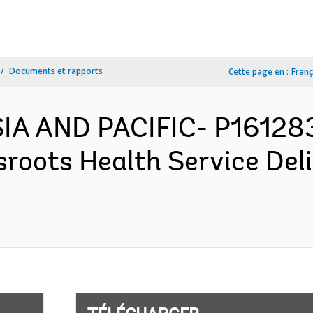
Documents et rapports
Cette page en :
Franç
IA AND PACIFIC- P161283
sroots Health Service Del