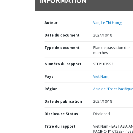
INFORMATION
Auteur
Van, Le Thi Hong;
Date du document
2024/10/18
Type de document
Plan de passation des
marchés
Numéro du rapport
STEP103993
Pays
Viet Nam,
Région
Asie de l’Est et Pacifique
Date de publication
2024/10/18
Disclosure Status
Disclosed
Titre du rapport
Viet Nam - EAST ASIA A
PACIFIC- P161283- Inves