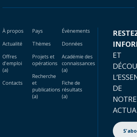
À propos
Pays
Évènements
RESTE
INFO
Actualité
Thèmes
Données
ET
Offres
Projets et
Académie des
d'emploi
opérations
connaissances
DÉCOU
(a)
(a)
L’ESSE
Recherche
Contacts
et
Fiche de
DE
publications
résultats
(a)
(a)
NOTRE
ACTUA
S'ab