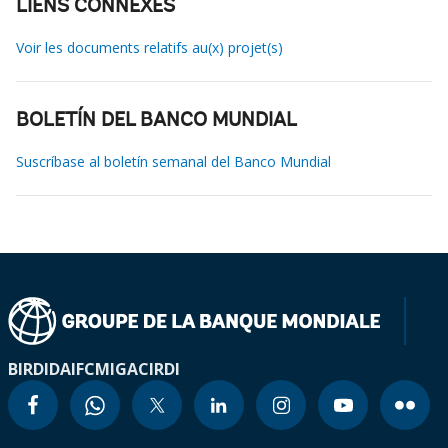
LIENS CONNEXES
Voir les documents relatifs au(x) projet(s)
BOLETÍN DEL BANCO MUNDIAL
Suscríbase al boletín semanal del Banco Mundial
BIRD
IDA
IFC
MIGA
CIRDI