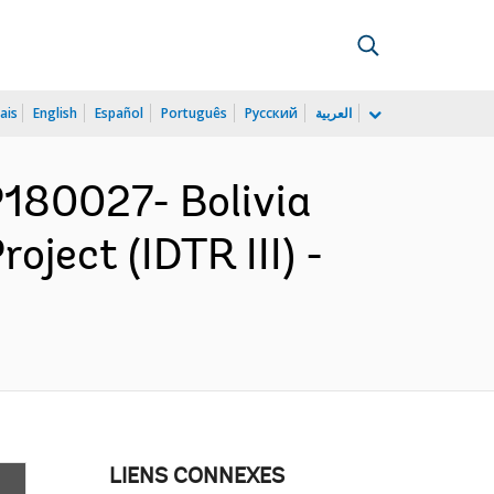
ais
English
Español
Português
Русский
العربية
180027- Bolivia
oject (IDTR III) -
LIENS CONNEXES