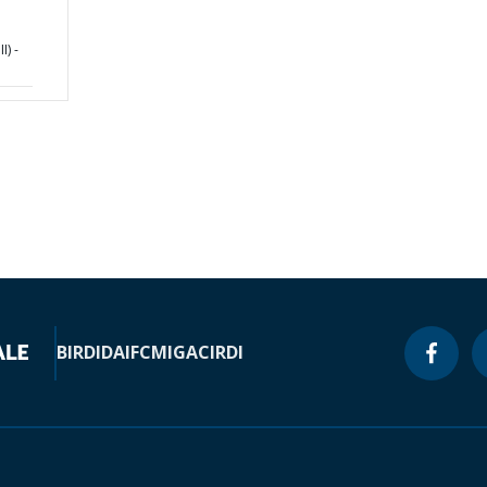
I) -
BIRD
IDA
IFC
MIGA
CIRDI