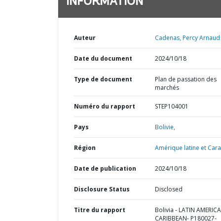
INFORMATION
Auteur
Cadenas, Percy Arnaud 
Date du document
2024/10/18
Type de document
Plan de passation des
marchés
Numéro du rapport
STEP104001
Pays
Bolivie,
Région
Amérique latine et Cara
Date de publication
2024/10/18
Disclosure Status
Disclosed
Titre du rapport
Bolivia - LATIN AMERIC
CARIBBEAN- P180027-