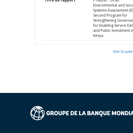
Titre du rapport
P180287 - Draft
Environmental and Soci
Systems Assessment (ES
Second Program for
Strengthening Governa
for Enabling Service Del
and Public Investment i
Kenya
Voir la suite