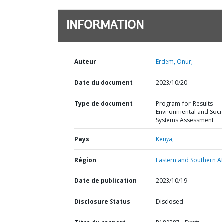
INFORMATION
Auteur
Erdem, Onur;
Date du document
2023/10/20
Type de document
Program-for-Results
Environmental and Soci
Systems Assessment
Pays
Kenya,
Région
Eastern and Southern Af
Date de publication
2023/10/19
Disclosure Status
Disclosed