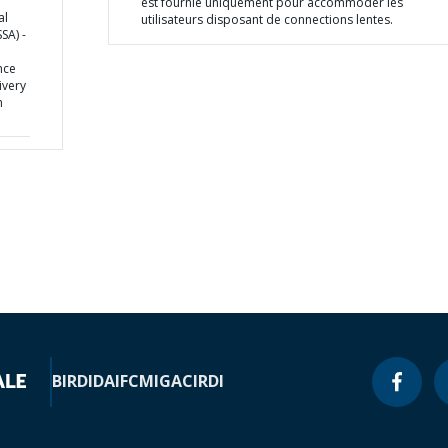
est fournie uniquement pour accommoder les
al
utilisateurs disposant de connections lentes.
SA) -
nce
ivery
n
BIRD
IDA
IFC
MIGA
CIRDI