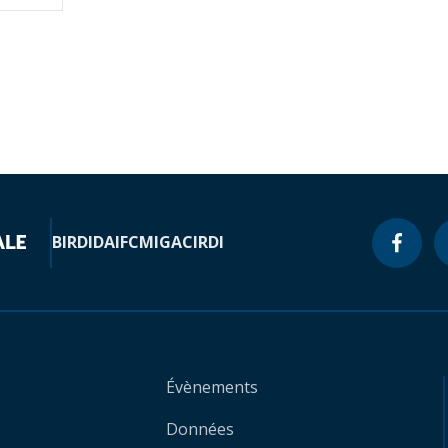
BIRD
IDA
IFC
MIGA
CIRDI
Évènements
Données