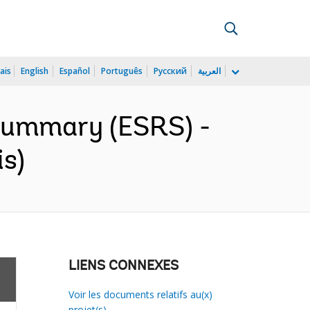
ais
English
Español
Português
Русский
العربية
 Summary (ESRS) -
is)
LIENS CONNEXES
Voir les documents relatifs au(x)
projet(s)