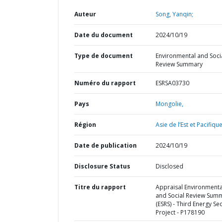
Auteur
Song, Yanqin;
Date du document
2024/10/19
Type de document
Environmental and Soci
Review Summary
Numéro du rapport
ESRSA03730
Pays
Mongolie,
Région
Asie de l’Est et Pacifique
Date de publication
2024/10/19
Disclosure Status
Disclosed
Titre du rapport
Appraisal Environmenta
and Social Review Sum
(ESRS) - Third Energy Se
Project - P178190